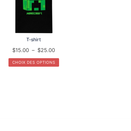
T-shirt
Plage
$
15.00
–
$
25.00
de
CHOIX DES OPTIONS
prix :
Ce
$15.00
produit
à
a
$25.00
plusieurs
variations.
Les
options
peuvent