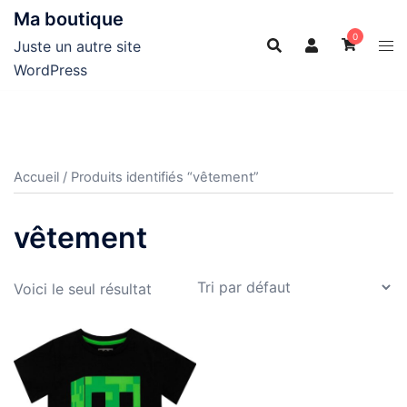
Aller
Ma boutique
au
0
Juste un autre site
contenu
WordPress
Accueil
/ Produits identifiés “vêtement”
vêtement
Voici le seul résultat